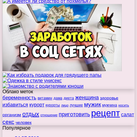
Облако меток
беременность
женщина
здоровье
витамин
дама
диета
мужик
избавиться
курорт
курорты
лучшие
мужчина
лицо
носить
рецепт
отдых
приготовить
салат
организм
отношение
секс
человек
Популярное