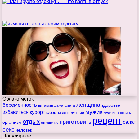
Облако меток
беременность
женщина
здоровье
витамин
дама
диета
мужик
избавиться
курорт
курорты
лучшие
мужчина
лицо
носить
рецепт
отдых
приготовить
салат
организм
отношение
секс
человек
Популярное